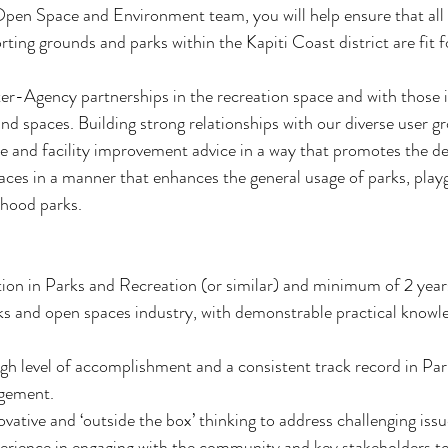
pen Space and Environment team, you will help ensure that all
porting grounds and parks within the Kapiti Coast district are fit 
nter-Agency partnerships in the recreation space and with those i
and spaces. Building strong relationships with our diverse user gr
e and facility improvement advice in a way that promotes the d
spaces in a manner that enhances the general usage of parks, play
hood parks. 
tion in Parks and Recreation (or similar) and minimum of 2 year
ks and open spaces industry, with demonstrable practical knowl
gh level of accomplishment and a consistent track record in Pa
agement.
ative and ‘outside the box’ thinking to address challenging issu
rience in engaging with the community and key stakeholders to 