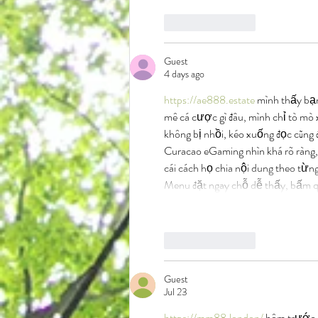
Like
Reply
Guest
4 days ago
https://ae888.estate
 mình thấy bạ
mê cá cược gì đâu, mình chỉ tò mò 
không bị nhồi, kéo xuống đọc cũn
Curacao eGaming nhìn khá rõ ràng,
cái cách họ chia nội dung theo từn
Menu đặt ngay chỗ dễ thấy, bấm q
Like
Reply
Guest
Jul 23
https://mm88.london/
 hôm trước m