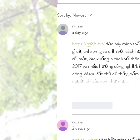
Sort by:
Newest
Guest
a day ago
https://gg88.biz/
 dạo này mình thấ
gì cả, chỉ xem giao diện với cách h
rối mắt, kéo xuống là các khối thôn
2017 và nhắc hướng công nghệ/bảo
dòng. Menu đặt chỗ dễ thấy, bấm qu
người chỉ vào xem thử như…
Like
Reply
Guest
2 days ago
nhà cái kubet
 hôm bữa mình thấy b