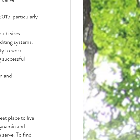
015, particularly 
lti sites.
uditing systems.
ty to work 
g successful 
on and 
at place to live 
dynamic and 
serve. To find 