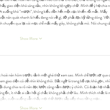
 thấy giao diện khá sáng sủa, nhìn không bị ngợp chữ. Mình để ý họ chia n
ớt xuống khá “mượt”, không kiểu dồn hết một cục khiến rối mắt. Mấy 
cột nên quét nhanh là hiểu đang nói về gì, đỡ phải đọc kỹ từng dòng. Với 
nh chuyển qua lại vài mục chỉ mất mấy giây, không phải mò. Nói chung 
Show More
c hoài nên hôm trước rảnh mới ghé thử xem sao. Mình chỉ lướt sơ qua 
xem giao diện có dễ nhìn không thôi. Bất ngờ là trang bố cục khá gọn, nhì
 nội dung chia ra rõ nên đọc lướt cũng nắm được ý chính. Có đoạn họ nhấ
g ổn, ít nhất ai cần hỏi gì chắc không phải chờ lâu. Mình thích nhất là 
ay ngắn, cuộn xuống vẫn thấy mọi thứ được sắp xếp theo từng mục…
Show More