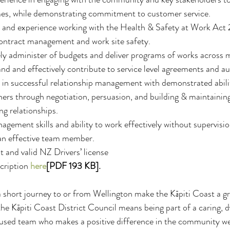
es, while demonstrating commitment to customer service.
and experience working with the Health & Safety at Work Act 2
contract management and work site safety.
vely administer of budgets and deliver programs of works across mu
and and effectively contribute to service level agreements and a
 in successful relationship management with demonstrated abili
thers through negotiation, persuasion, and building & maintainin
ng relationships.
agement skills and ability to work effectively without supervisi
 an effective team member.
t and valid NZ Drivers’ license
cription 
here
[PDF 193 KB].
 short journey to or from Wellington make the Kāpiti Coast a gre
he Kāpiti Coast District Council means being part of a caring, 
used team who makes a positive difference in the community we 