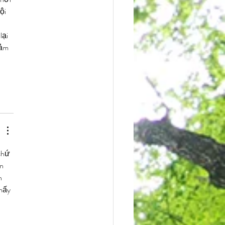
ội 
lại 
cảm 
chứ 
n 
n 
mấy 