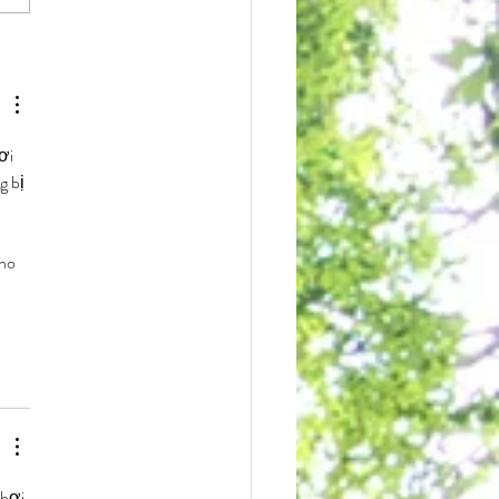
ơi 
g bị 
 
ho 
hơi 