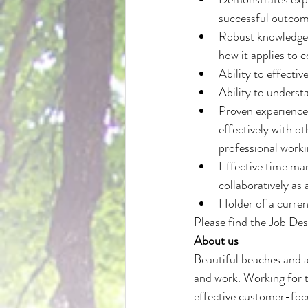
successful outcom
Robust knowledge 
how it applies to 
Ability to effecti
Ability to underst
Proven experience
effectively with o
professional worki
Effective time man
collaboratively as
Holder of a curren
Please find the Job Des
About us
Beautiful beaches and a
and work. Working for t
effective customer-foc