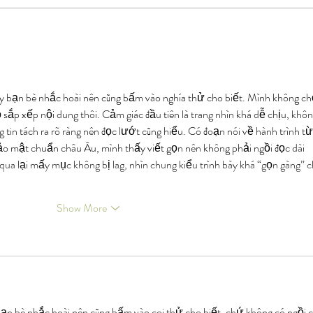
y bạn bè nhắc hoài nên cũng bấm vào nghía thử cho biết. Mình không ch
ọ sắp xếp nội dung thôi. Cảm giác đầu tiên là trang nhìn khá dễ chịu, khôn
g tin tách ra rõ ràng nên đọc lướt cũng hiểu. Có đoạn nói về hành trình từ
 mật chuẩn châu Âu, mình thấy viết gọn nên không phải ngồi đọc dài 
a lại mấy mục không bị lag, nhìn chung kiểu trình bày khá “gọn gàng” c
Show More
ạn bè nhắc hoài nên cũng bấm vào coi thử cho biết, chứ không có ngồi c