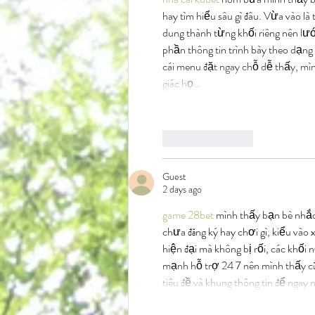
hay tìm hiểu sâu gì đâu. Vừa vào là
dung thành từng khối riêng nên lư
phần thông tin trình bày theo dạng 
cái menu đặt ngay chỗ dễ thấy, mì
giác họ…
Like
Reply
Guest
2 days ago
game 28bet
 mình thấy bạn bè nhắ
chưa đăng ký hay chơi gì, kiểu vào 
hiện đại mà không bị rối, các khối
mạnh hỗ trợ 24 7 nên mình thấy cũn
tiêu đề và khung thông tin để ng