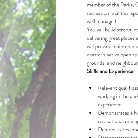
member of the Parks, O
recreation facilities, s
well managed.
You will build strong I
delivering great places 
will provide maintenanc
district’s active open 
grounds, and neighbour
Skills and Experience
Relevant qualifica
working in the par
experience.
Demonstrates a hi
recreational man
Demonstrates innov
Demonstrates expe