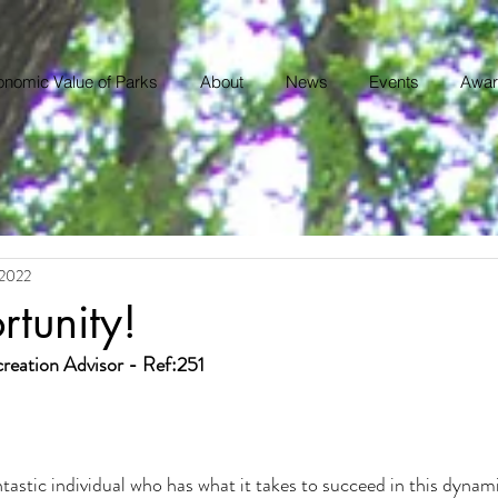
nomic Value of Parks
About
News
Events
Awar
 2022
tunity!
reation Advisor - Ref:251
tastic individual who has what it takes to succeed in this dynamic