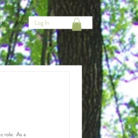
Log In
ds
More
 role.  As a 