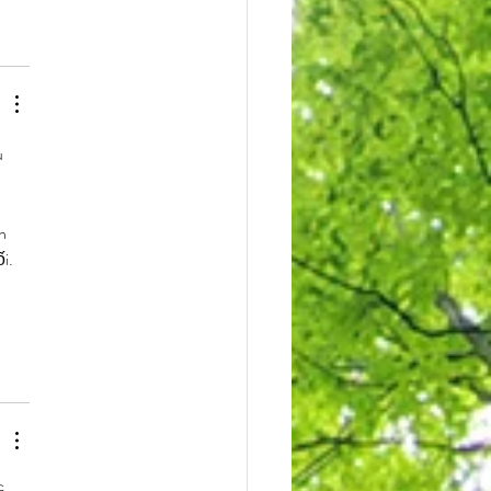
 
h 
i. 
à 