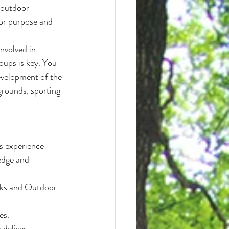
 outdoor 
for purpose and 
nvolved in 
oups is key. You 
evelopment of the 
grounds, sporting 
s experience 
edge and 
rks and Outdoor 
es.
deliver 