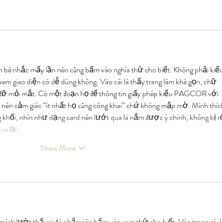
n bè nhắc mấy lần nên cũng bấm vào nghía thử cho biết. Không phải kiểu
xem giao diện có dễ dùng không. Vào cái là thấy trang làm khá gọn, chữ 
g đỡ mỏi mắt. Có một đoạn họ để thông tin giấy phép kiểu PAGCOR với 
 nên cảm giác “ít nhất họ cũng công khai” chứ không mập mờ. Mình thíc
g khối, nhìn như dạng card nên lướt qua là nắm được ý chính, không bị rố
ua lại…
Show More
ình lướt thấy ai đó nhắc nên bấm vào xem thử cho biết. Vào trang cái l