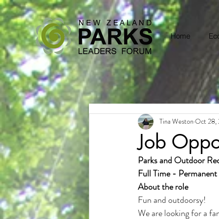
Home
Eco
Tina Weston
Oct 28,
Job Oppor
Parks and Outdoor Rec
Full Time - Permanent
About the role
Fun and outdoorsy!
We are looking for a fan